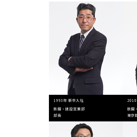
1993年 新卒入社
201
鉄鋼・建設営業部
鉄鋼
部長
東京