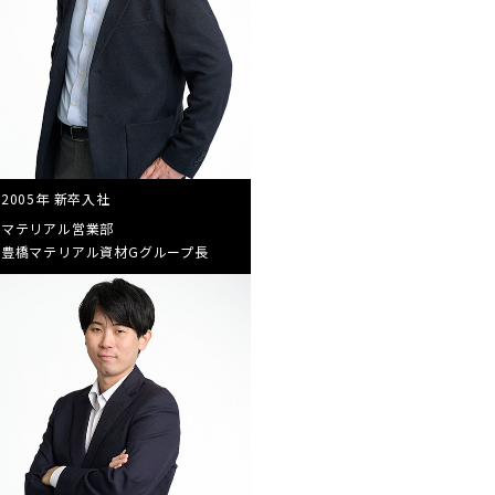
2005年 新卒入社
マテリアル営業部
豊橋マテリアル資材G
グループ長