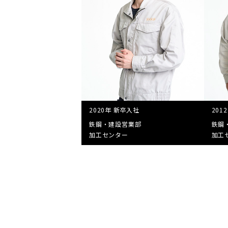
2020年 新卒入社
201
鉄鋼・建設営業部
鉄鋼
加工センター
加工