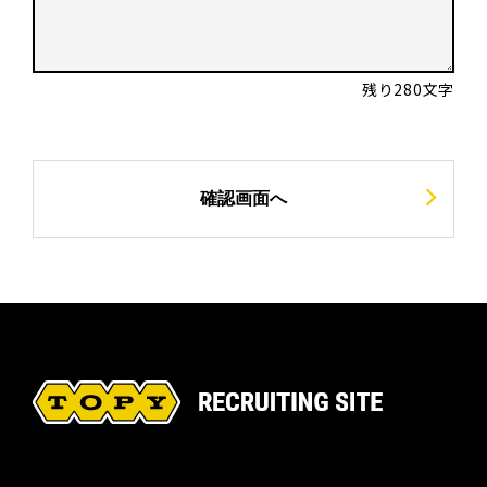
残り
280
文字